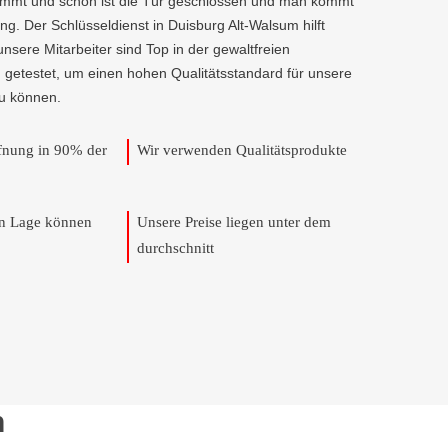
kommt und schon ist die Tür geschlossen und man kommt
g. Der Schlüsseldienst in Duisburg Alt-Walsum hilft
 unsere Mitarbeiter sind Top in der gewaltfreien
 getestet, um einen hohen Qualitätsstandard für unsere
u können.
ffnung in 90% der
Wir verwenden Qualitätsprodukte
en Lage können
Unsere Preise liegen unter dem
durchschnitt
n