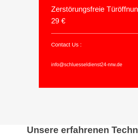
Zerstörungsfreie Türöffnu
29 €
Contact Us :
info@schluesseldienst24-nrw.de
Unsere erfahrenen Techni