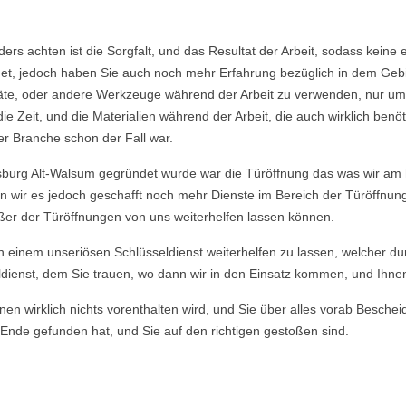
nders achten ist die Sorgfalt, und das Resultat der Arbeit, sodass ke
et, jedoch haben Sie auch noch mehr Erfahrung bezüglich in dem Geb
räte, oder andere Werkzeuge während der Arbeit zu verwenden, nur um
Zeit, und die Materialien während der Arbeit, die auch wirklich benö
er Branche schon der Fall war.
burg Alt-Walsum gegründet wurde war die Türöffnung das was wir am h
en wir es jedoch geschafft noch mehr Dienste im Bereich der Türöffnu
ußer der Türöffnungen von uns weiterhelfen lassen können.
von einem unseriösen Schlüsseldienst weiterhelfen zu lassen, welcher du
dienst, dem Sie trauen, wo dann wir in den Einsatz kommen, und Ihnen u
en wirklich nichts vorenthalten wird, und Sie über alles vorab Beschei
Ende gefunden hat, und Sie auf den richtigen gestoßen sind.