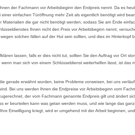
Ihnen der Fachmann vor Arbeitsbeginn den Endpreis nennt. Da es heutzu
einer einfachen Türöffnung mehr Zeit als eigentlich benötigt wird b
Materialien die gar nicht benötigt werden, sodass Sie am Ende einfac
lüsseldienstes Ihnen nicht den Preis vor Arbeitsbeginn nennt, versu
gen solchen fällen auf der Hut sein sollten, und dies im Hinterkopf be
ären lassen, falls er dies nicht tut, sollten Sie den Auftrag vor Ort sto
, wenn man sich von einem Schlüsseldienst weiterhelfen lässt, ist das
die gerade erwähnt wurden, keine Probleme vorweisen, bei uns verläuf
ind. Bei uns werden Ihnen die Endpreise vor Arbeitsbeginn vom Fachma
ugerechnet, der vom Fachmann genannte Endpreis gilt und ändert sich
s er beurteilen kann was getan werden muss, und wie lange das ganze
re Einwilligung kriegt, wird er umgehend mit der Arbeit beginnen, und