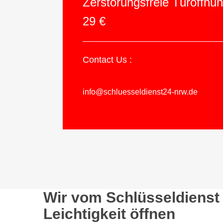
Zerstörungsfreie Türöffnu
29 €
Contact Us :
info@schluesseldienst24-nrw.de
Wir vom Schlüsseldienst
Leichtigkeit öffnen