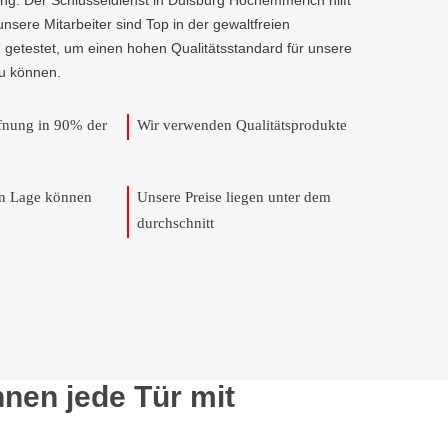
ng. Der Schlüsseldienst in Duisburg Hochemmerich hilft
 unsere Mitarbeiter sind Top in der gewaltfreien
 getestet, um einen hohen Qualitätsstandard für unsere
u können.
ffnung in 90% der
Wir verwenden Qualitätsprodukte
en Lage können
Unsere Preise liegen unter dem
durchschnitt
nen jede Tür mit