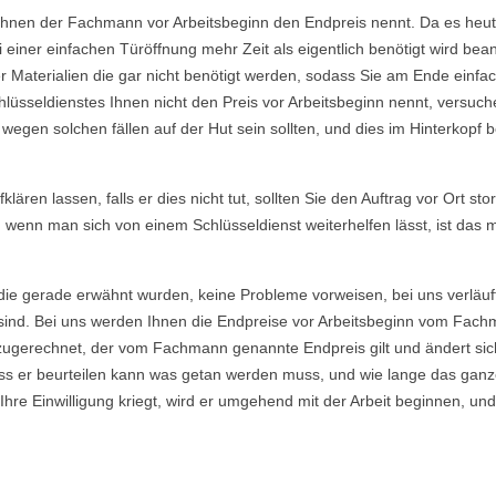
Ihnen der Fachmann vor Arbeitsbeginn den Endpreis nennt. Da es heutzu
einer einfachen Türöffnung mehr Zeit als eigentlich benötigt wird b
Materialien die gar nicht benötigt werden, sodass Sie am Ende einfac
lüsseldienstes Ihnen nicht den Preis vor Arbeitsbeginn nennt, versu
gen solchen fällen auf der Hut sein sollten, und dies im Hinterkopf be
ären lassen, falls er dies nicht tut, sollten Sie den Auftrag vor Ort sto
, wenn man sich von einem Schlüsseldienst weiterhelfen lässt, ist das
die gerade erwähnt wurden, keine Probleme vorweisen, bei uns verläuf
ind. Bei uns werden Ihnen die Endpreise vor Arbeitsbeginn vom Fachma
ugerechnet, der vom Fachmann genannte Endpreis gilt und ändert sich
s er beurteilen kann was getan werden muss, und wie lange das ganze
re Einwilligung kriegt, wird er umgehend mit der Arbeit beginnen, und