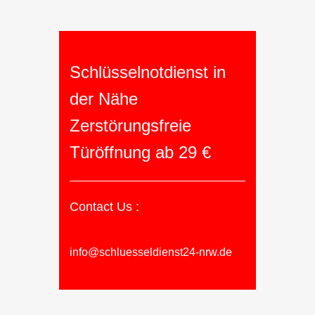
Schlüsselnotdienst in
der Nähe
Zerstörungsfreie
Türöffnung ab 29 €
Contact Us :
info@schluesseldienst24-nrw.de