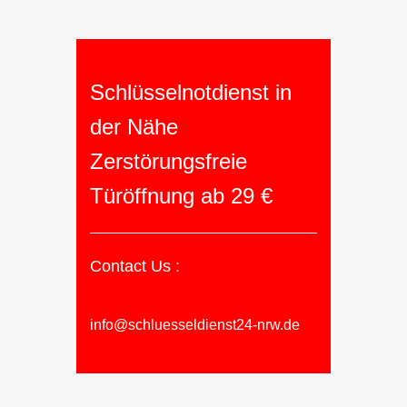
Schlüsselnotdienst in
der Nähe
Zerstörungsfreie
Türöffnung ab 29 €
Contact Us :
info@schluesseldienst24-nrw.de