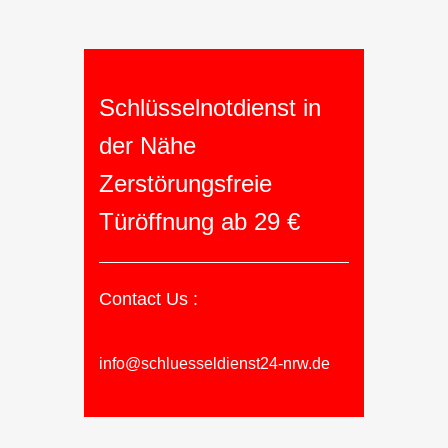
Schlüsselnotdienst in
der Nähe
Zerstörungsfreie
Türöffnung ab 29 €
Contact Us :
info@schluesseldienst24-nrw.de