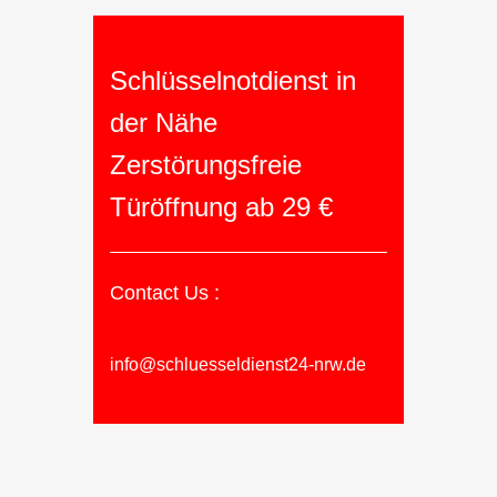
Schlüsselnotdienst in
der Nähe
Zerstörungsfreie
Türöffnung ab 29 €
Contact Us :
info@schluesseldienst24-nrw.de