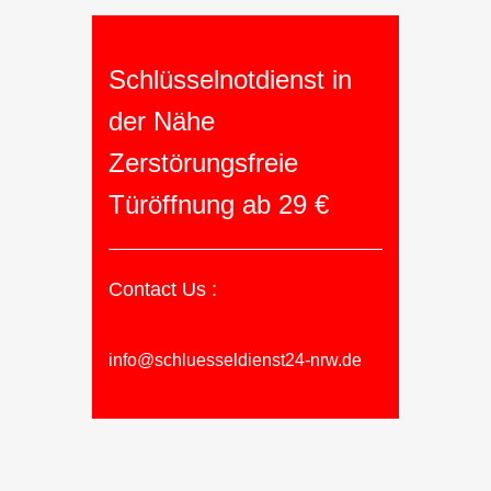
Schlüsselnotdienst in
der Nähe
Zerstörungsfreie
Türöffnung ab 29 €
Contact Us :
info@schluesseldienst24-nrw.de