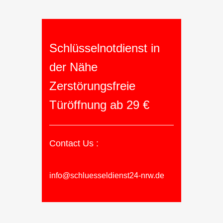
Schlüsselnotdienst in
der Nähe
Zerstörungsfreie
Türöffnung ab 29 €
Contact Us :
info@schluesseldienst24-nrw.de