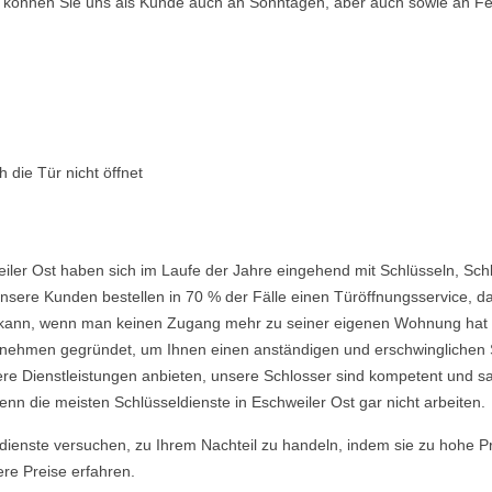
so können Sie uns als Kunde auch an Sonntagen, aber auch sowie an Fe
 die Tür nicht öffnet
iler Ost haben sich im Laufe der Jahre eingehend mit Schlüsseln, Sch
nsere Kunden bestellen in 70 % der Fälle einen Türöffnungsservice, da 
ein kann, wenn man keinen Zugang mehr zu seiner eigenen Wohnung hat
ehmen gegründet, um Ihnen einen anständigen und erschwinglichen Ser
re Dienstleistungen anbieten, unsere Schlosser sind kompetent und s
nn die meisten Schlüsseldienste in Eschweiler Ost gar nicht arbeiten.
ldienste versuchen, zu Ihrem Nachteil zu handeln, indem sie zu hohe P
ere Preise erfahren.