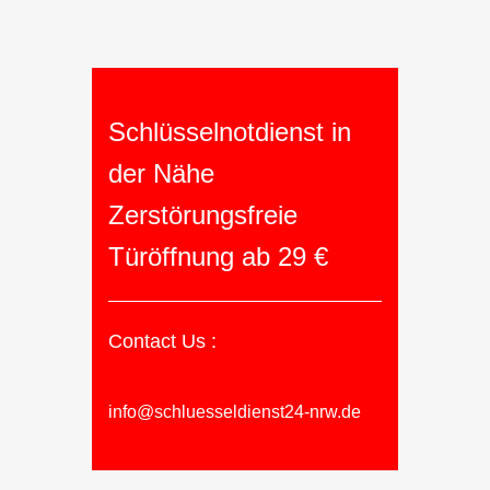
Schlüsselnotdienst in
der Nähe
Zerstörungsfreie
Türöffnung ab 29 €
Contact Us :
info@schluesseldienst24-nrw.de