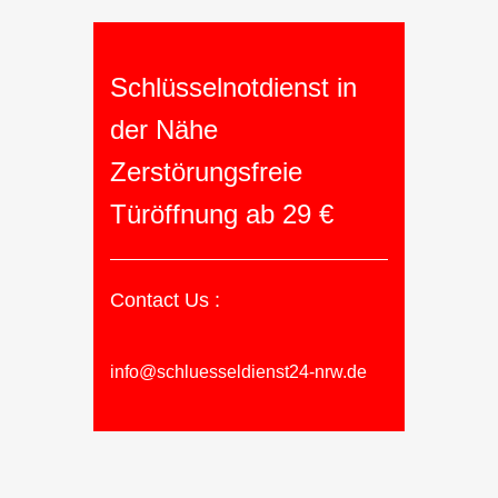
Schlüsselnotdienst in
der Nähe
Zerstörungsfreie
Türöffnung ab 29 €
Contact Us :
info@schluesseldienst24-nrw.de