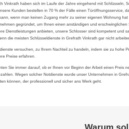
th Vinkrath haben sich im Laufe der Jahre eingehend mit Schlüsseln, 
nsere Kunden bestellen in 70 % der Fälle einen Türöffnungsservice, da 
ein kann, wenn man keinen Zugang mehr zu seiner eigenen Wohnung hat
ehmen gegründet, um Ihnen einen anständigen und erschwinglichen Ser
re Dienstleistungen anbieten, unsere Schlosser sind kompetent und s
n die meisten Schlüsseldienste in Grefrath Vinkrath gar nicht arbeite
ldienste versuchen, zu Ihrem Nachteil zu handeln, indem sie zu hohe P
ere Preise erfahren.
hten Sie immer darauf, ob er Ihnen vor Beginn der Arbeit einen Preis ne
ahlen. Wegen solcher Notdienste wurde unser Unternehmen in Grefrat
en können, der professionell und sicher ans Werk geht.
Warum soll