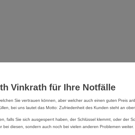
h Vinkrath für Ihre Notfälle
elchen Sie vertrauen können, aber welcher auch einen guten Preis anb
üllen, bei uns lautet das Motto: Zufriedenheit des Kunden steht an obers
ssen, falls Sie sich ausgesperrt haben, der Schlüssel klemmt, oder der
nur bei diesen, sondern auch noch bei vielen anderen Problemen weiter.