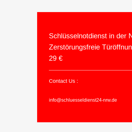
Schlüsselnotdienst in der
Zerstörungsfreie Türöffnu
29 €
Contact Us :
info@schluesseldienst24-nrw.de