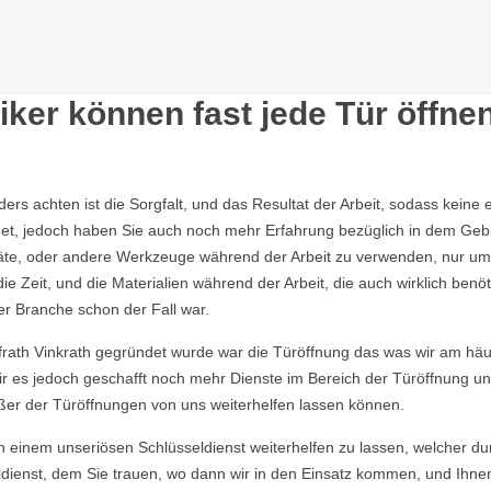
ker können fast jede Tür öffne
nders achten ist die Sorgfalt, und das Resultat der Arbeit, sodass ke
et, jedoch haben Sie auch noch mehr Erfahrung bezüglich in dem Geb
räte, oder andere Werkzeuge während der Arbeit zu verwenden, nur um
Zeit, und die Materialien während der Arbeit, die auch wirklich benö
er Branche schon der Fall war.
rath Vinkrath gegründet wurde war die Türöffnung das was wir am häuf
ir es jedoch geschafft noch mehr Dienste im Bereich der Türöffnung u
ußer der Türöffnungen von uns weiterhelfen lassen können.
von einem unseriösen Schlüsseldienst weiterhelfen zu lassen, welcher du
dienst, dem Sie trauen, wo dann wir in den Einsatz kommen, und Ihnen u