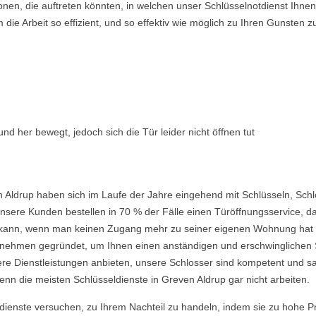
ionen, die auftreten könnten, in welchen unser Schlüsselnotdienst Ih
ie Arbeit so effizient, und so effektiv wie möglich zu Ihren Gunsten z
nd her bewegt, jedoch sich die Tür leider nicht öffnen tut
 Aldrup haben sich im Laufe der Jahre eingehend mit Schlüsseln, Sch
nsere Kunden bestellen in 70 % der Fälle einen Türöffnungsservice, da 
ein kann, wenn man keinen Zugang mehr zu seiner eigenen Wohnung hat
ehmen gegründet, um Ihnen einen anständigen und erschwinglichen Ser
re Dienstleistungen anbieten, unsere Schlosser sind kompetent und s
nn die meisten Schlüsseldienste in Greven Aldrup gar nicht arbeiten.
ldienste versuchen, zu Ihrem Nachteil zu handeln, indem sie zu hohe P