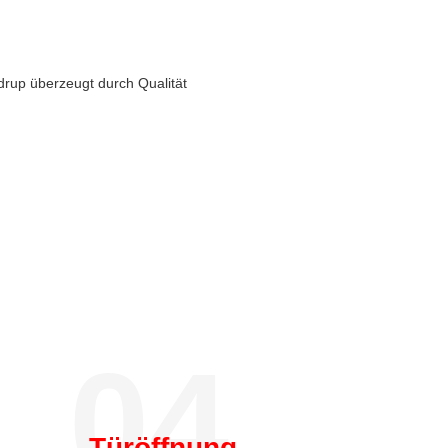
drup überzeugt durch Qualität
04.
Türöffnung