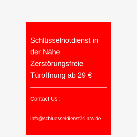
Schlüsselnotdienst in
der Nähe
Zerstörungsfreie
Türöffnung ab 29 €
Contact Us :
info@schluesseldienst24-nrw.de