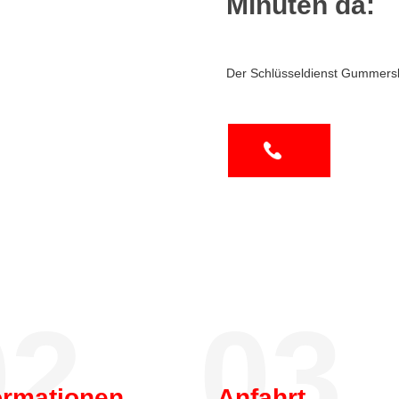
Minuten da:
Der Schlüsseldienst Gummersb
2.
03.
ormationen
Anfahrt