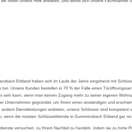
n wir Ihnen unsere Hilfe anbieten, und womit sich unsere Fachmänner
rsbach Erbland haben sich im Laufe der Jahre eingehend mit Schlüsse
 tun. Unsere Kunden bestellen in 70 % der Fälle einen Türöffnungsserv
nd es sein kann, wenn man keinen Zugang mehr zu seiner eigenen Wohnu
 Unternehmen gegründet, um Ihnen einen anständigen und erschwingli
 andere Dienstleistungen anbieten, unsere Schlosser sind kompetent u
, wenn die meisten Schlüsseldienste in Gummersbach Erbland gar nich
ldienste versuchen, zu Ihrem Nachteil zu handeln, indem sie zu hohe P