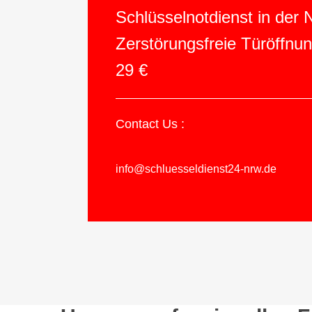
Schlüsselnotdienst in der
Zerstörungsfreie Türöffnu
29 €
Contact Us :
info@schluesseldienst24-nrw.de