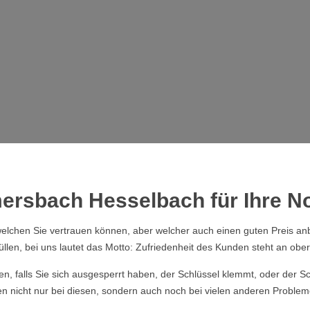
rsbach Hesselbach für Ihre No
elchen Sie vertrauen können, aber welcher auch einen guten Preis anb
üllen, bei uns lautet das Motto: Zufriedenheit des Kunden steht an obers
ssen, falls Sie sich ausgesperrt haben, der Schlüssel klemmt, oder der
 nicht nur bei diesen, sondern auch noch bei vielen anderen Problem