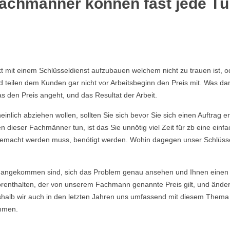
Fachmänner können fast jede Tü
akt mit einem Schlüsseldienst aufzubauen welchem nicht zu trauen ist,
eilen dem Kunden gar nicht vor Arbeitsbeginn den Preis mit. Was dami
s den Preis angeht, und das Resultat der Arbeit.
nlich abziehen wollen, sollten Sie sich bevor Sie sich einen Auftrag e
 dieser Fachmänner tun, ist das Sie unnötig viel Zeit für zb eine ein
ie gemacht werden muss, benötigt werden. Wohin dagegen unser Schlüsse
angekommen sind, sich das Problem genau ansehen und Ihnen einen E
enthalten, der von unserem Fachmann genannte Preis gilt, und ändert si
eshalb wir auch in den letzten Jahren uns umfassend mit diesem Thema
mmen.