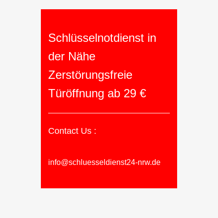
Schlüsselnotdienst in
der Nähe
Zerstörungsfreie
Türöffnung ab 29 €
Contact Us :
info@schluesseldienst24-nrw.de