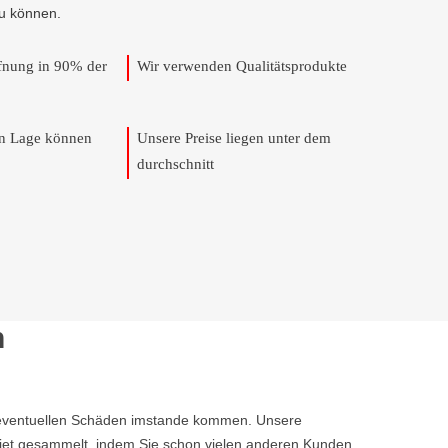
u können.
ffnung in 90% der
Wir verwenden Qualitätsprodukte
en Lage können
Unsere Preise liegen unter dem
durchschnitt
n
ine eventuellen Schäden imstande kommen. Unsere
iet gesammelt, indem Sie schon vielen anderen Kunden