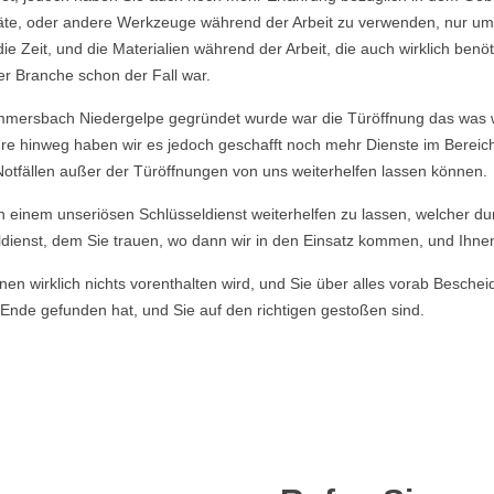
räte, oder andere Werkzeuge während der Arbeit zu verwenden, nur um
Zeit, und die Materialien während der Arbeit, die auch wirklich benö
er Branche schon der Fall war.
mersbach Niedergelpe gegründet wurde war die Türöffnung das was wi
ahre hinweg haben wir es jedoch geschafft noch mehr Dienste im Berei
Notfällen außer der Türöffnungen von uns weiterhelfen lassen können.
von einem unseriösen Schlüsseldienst weiterhelfen zu lassen, welcher du
dienst, dem Sie trauen, wo dann wir in den Einsatz kommen, und Ihnen u
en wirklich nichts vorenthalten wird, und Sie über alles vorab Beschei
Ende gefunden hat, und Sie auf den richtigen gestoßen sind.