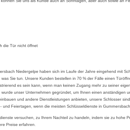
so können Sie uns als Kunde auch an Sonntagen, aber auch sowie an Fe
 die Tür nicht öffnet
rsbach Niedergelpe haben sich im Laufe der Jahre eingehend mit Schl
was Sie tun. Unsere Kunden bestellen in 70 % der Fälle einen Türöffnu
frustrierend es sein kann, wenn man keinen Zugang mehr zu seiner eig
urde unser Unternehmen gegründet, um Ihnen einen anständigen und e
einbauen und andere Dienstleistungen anbieten, unsere Schlosser sind
- und Feiertagen, wenn die meisten Schlüsseldienste in Gummersbach 
ldienste versuchen, zu Ihrem Nachteil zu handeln, indem sie zu hohe P
ere Preise erfahren.