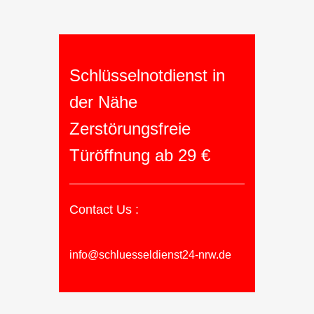
Schlüsselnotdienst in
der Nähe
Zerstörungsfreie
Türöffnung ab 29 €
Contact Us :
info@schluesseldienst24-nrw.de