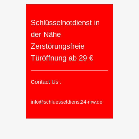
Schlüsselnotdienst in
der Nähe
Zerstörungsfreie
Türöffnung ab 29 €
Contact Us :
info@schluesseldienst24-nrw.de