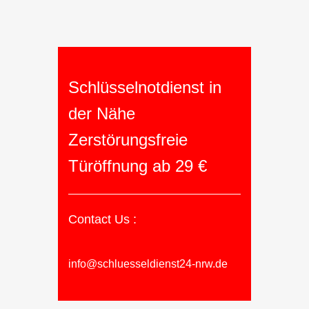
Schlüsselnotdienst in
der Nähe
Zerstörungsfreie
Türöffnung ab 29 €
Contact Us :
info@schluesseldienst24-nrw.de