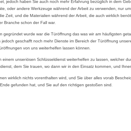
et, jedoch haben Sie auch noch mehr Erfahrung bezüglich in dem Geb
räte, oder andere Werkzeuge während der Arbeit zu verwenden, nur um
Zeit, und die Materialien während der Arbeit, die auch wirklich benö
er Branche schon der Fall war.
n gegründet wurde war die Türöffnung das was wir am häufigsten geta
s jedoch geschafft noch mehr Dienste im Bereich der Türöffnung unser
üröffnungen von uns weiterhelfen lassen können.
von einem unseriösen Schlüsseldienst weiterhelfen zu lassen, welcher du
dienst, dem Sie trauen, wo dann wir in den Einsatz kommen, und Ihnen u
en wirklich nichts vorenthalten wird, und Sie über alles vorab Beschei
Ende gefunden hat, und Sie auf den richtigen gestoßen sind.