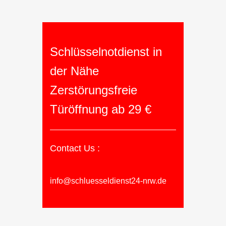
Schlüsselnotdienst in
der Nähe
Zerstörungsfreie
Türöffnung ab 29 €
Contact Us :
info@schluesseldienst24-nrw.de