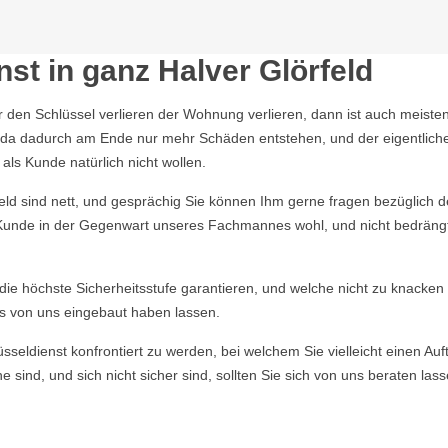
st in ganz Halver Glörfeld
r den Schlüssel verlieren der Wohnung verlieren, dann ist auch meisten
n, da dadurch am Ende nur mehr Schäden entstehen, und der eigentlich
ls Kunde natürlich nicht wollen.
d sind nett, und gesprächig Sie können Ihm gerne fragen bezüglich der
r Kunde in der Gegenwart unseres Fachmannes wohl, und nicht bedrängt f
e die höchste Sicherheitsstufe garantieren, und welche nicht zu knacke
s von uns eingebaut haben lassen.
ldienst konfrontiert zu werden, bei welchem Sie vielleicht einen Auft
 sind, und sich nicht sicher sind, sollten Sie sich von uns beraten la