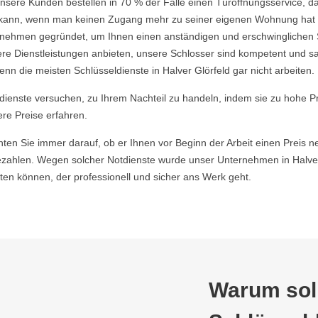
nsere Kunden bestellen in 70 % der Fälle einen Türöffnungsservice, da 
ein kann, wenn man keinen Zugang mehr zu seiner eigenen Wohnung hat
ehmen gegründet, um Ihnen einen anständigen und erschwinglichen Ser
re Dienstleistungen anbieten, unsere Schlosser sind kompetent und s
n die meisten Schlüsseldienste in Halver Glörfeld gar nicht arbeiten.
ldienste versuchen, zu Ihrem Nachteil zu handeln, indem sie zu hohe P
ere Preise erfahren.
hten Sie immer darauf, ob er Ihnen vor Beginn der Arbeit einen Preis ne
ahlen. Wegen solcher Notdienste wurde unser Unternehmen in Halver 
en können, der professionell und sicher ans Werk geht.
Warum soll