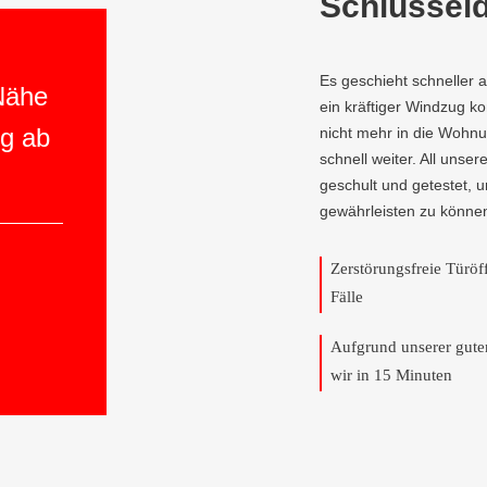
Schlüsseld
Es geschieht schneller 
 Nähe
ein kräftiger Windzug 
ng ab
nicht mehr in die Wohnun
schnell weiter. All unser
geschult und getestet, 
gewährleisten zu könne
Zerstörungsfreie Türö
Fälle
Aufgrund unserer gut
wir in 15 Minuten