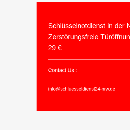
Schlüsselnotdienst in der
Zerstörungsfreie Türöffnu
29 €
Contact Us :
info@schluesseldienst24-nrw.de