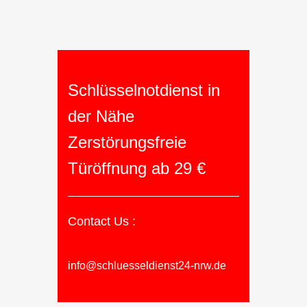
Schlüsselnotdienst in
der Nähe
Zerstörungsfreie
Türöffnung ab 29 €
Contact Us :
info@schluesseldienst24-nrw.de