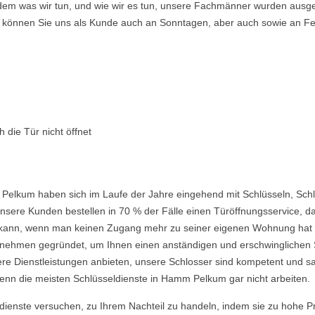
ndem was wir tun, und wie wir es tun, unsere Fachmänner wurden ausge
so können Sie uns als Kunde auch an Sonntagen, aber auch sowie an Fe
 die Tür nicht öffnet
Pelkum haben sich im Laufe der Jahre eingehend mit Schlüsseln, Schl
nsere Kunden bestellen in 70 % der Fälle einen Türöffnungsservice, da 
ein kann, wenn man keinen Zugang mehr zu seiner eigenen Wohnung hat
ehmen gegründet, um Ihnen einen anständigen und erschwinglichen Ser
re Dienstleistungen anbieten, unsere Schlosser sind kompetent und s
enn die meisten Schlüsseldienste in Hamm Pelkum gar nicht arbeiten.
ldienste versuchen, zu Ihrem Nachteil zu handeln, indem sie zu hohe P