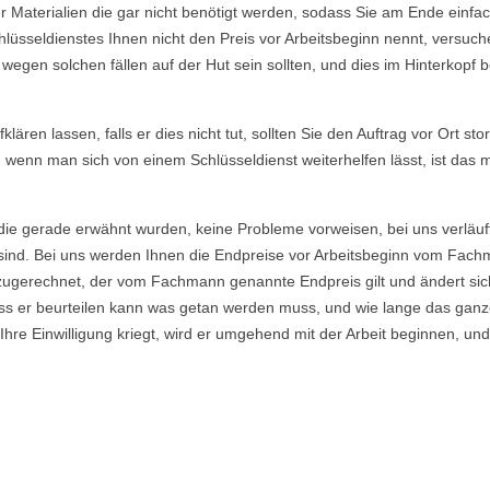
Materialien die gar nicht benötigt werden, sodass Sie am Ende einfac
lüsseldienstes Ihnen nicht den Preis vor Arbeitsbeginn nennt, versu
gen solchen fällen auf der Hut sein sollten, und dies im Hinterkopf be
ären lassen, falls er dies nicht tut, sollten Sie den Auftrag vor Ort sto
, wenn man sich von einem Schlüsseldienst weiterhelfen lässt, ist das
die gerade erwähnt wurden, keine Probleme vorweisen, bei uns verläuf
ind. Bei uns werden Ihnen die Endpreise vor Arbeitsbeginn vom Fachma
ugerechnet, der vom Fachmann genannte Endpreis gilt und ändert sich
s er beurteilen kann was getan werden muss, und wie lange das ganze
re Einwilligung kriegt, wird er umgehend mit der Arbeit beginnen, und