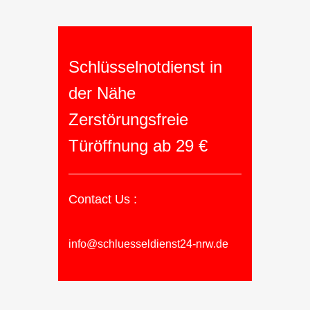
Schlüsselnotdienst in
der Nähe
Zerstörungsfreie
Türöffnung ab 29 €
Contact Us :
info@schluesseldienst24-nrw.de