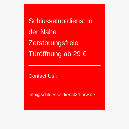
Schlüsselnotdienst in
der Nähe
Zerstörungsfreie
Türöffnung ab 29 €
Contact Us :
info@schluesseldienst24-nrw.de