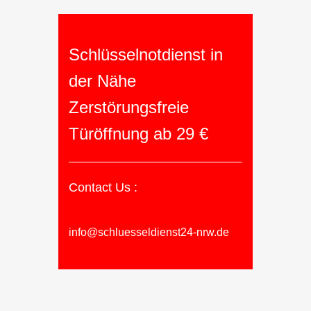
Schlüsselnotdienst in
der Nähe
Zerstörungsfreie
Türöffnung ab 29 €
Contact Us :
info@schluesseldienst24-nrw.de