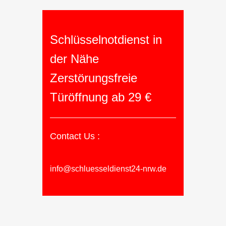
Schlüsselnotdienst in
der Nähe
Zerstörungsfreie
Türöffnung ab 29 €
Contact Us :
info@schluesseldienst24-nrw.de