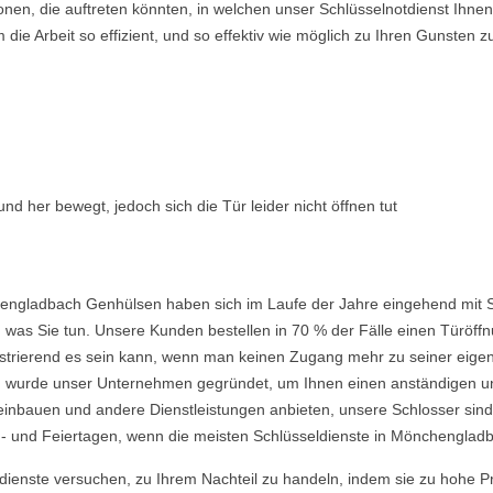
ionen, die auftreten könnten, in welchen unser Schlüsselnotdienst Ih
ie Arbeit so effizient, und so effektiv wie möglich zu Ihren Gunsten z
nd her bewegt, jedoch sich die Tür leider nicht öffnen tut
engladbach Genhülsen haben sich im Laufe der Jahre eingehend mit Sc
was Sie tun. Unsere Kunden bestellen in 70 % der Fälle einen Türöffnu
frustrierend es sein kann, wenn man keinen Zugang mehr zu seiner eig
urde unser Unternehmen gegründet, um Ihnen einen anständigen und e
einbauen und andere Dienstleistungen anbieten, unsere Schlosser sind
- und Feiertagen, wenn die meisten Schlüsseldienste in Mönchengladb
ldienste versuchen, zu Ihrem Nachteil zu handeln, indem sie zu hohe P