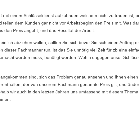
akt mit einem Schlüsseldienst aufzubauen welchem nicht zu trauen ist,
eilen dem Kunden gar nicht vor Arbeitsbeginn den Preis mit. Was dami
s den Preis angeht, und das Resultat der Arbeit.
nlich abziehen wollen, sollten Sie sich bevor Sie sich einen Auftrag e
 dieser Fachmänner tun, ist das Sie unnötig viel Zeit für zb eine ein
ie gemacht werden muss, benötigt werden. Wohin dagegen unser Schlüsse
angekommen sind, sich das Problem genau ansehen und Ihnen einen E
enthalten, der von unserem Fachmann genannte Preis gilt, und ändert si
eshalb wir auch in den letzten Jahren uns umfassend mit diesem Thema
mmen.