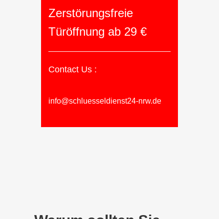
Zerstörungsfreie
Türöffnung ab 29 €
Contact Us :
info@schluesseldienst24-nrw.de