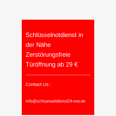
Schlüsselnotdienst in
der Nähe
Zerstörungsfreie
Türöffnung ab 29 €
Contact Us :
info@schluesseldienst24-nrw.de