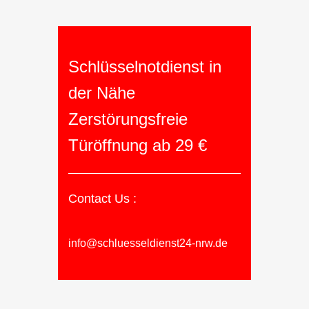
Schlüsselnotdienst in
der Nähe
Zerstörungsfreie
Türöffnung ab 29 €
Contact Us :
info@schluesseldienst24-nrw.de