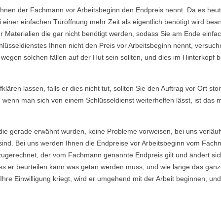
Ihnen der Fachmann vor Arbeitsbeginn den Endpreis nennt. Da es heutzu
einer einfachen Türöffnung mehr Zeit als eigentlich benötigt wird b
Materialien die gar nicht benötigt werden, sodass Sie am Ende einfac
lüsseldienstes Ihnen nicht den Preis vor Arbeitsbeginn nennt, versu
gen solchen fällen auf der Hut sein sollten, und dies im Hinterkopf be
ären lassen, falls er dies nicht tut, sollten Sie den Auftrag vor Ort sto
, wenn man sich von einem Schlüsseldienst weiterhelfen lässt, ist das
die gerade erwähnt wurden, keine Probleme vorweisen, bei uns verläuf
ind. Bei uns werden Ihnen die Endpreise vor Arbeitsbeginn vom Fachma
ugerechnet, der vom Fachmann genannte Endpreis gilt und ändert sich
s er beurteilen kann was getan werden muss, und wie lange das ganze
re Einwilligung kriegt, wird er umgehend mit der Arbeit beginnen, und