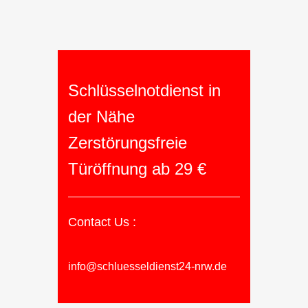
Schlüsselnotdienst in
der Nähe
Zerstörungsfreie
Türöffnung ab 29 €
Contact Us :
info@schluesseldienst24-nrw.de