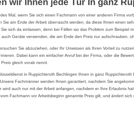
n wir Ihnen jede Tür In ganz R
edes Mal, wenn Sie sich einen Fachmann von einer anderen Firma vorbe
en Sie am Ende der Arbeit überrascht werden, da diese Ihnen einen seh
t Sie sich da einlassen, denn bei Fällen wo das Problem zum Beispiel m
ber auch Geräte verwenden, die am Ende den Preis nur aufschrauben, o
rsuchen Sie abzuziehen, oder Ihr Unwissen als Ihren Vorteil zu nutzen, 
rmieren. Dabei kann ein einfacher Anruf bei der Firma, oder die Bewer
 Preis gleich vorab nennt.
hlüsseldienst in Ruppichteroth Bechlingen Ihnen in ganz Ruppichteroth
n. Unsere Fachmänner werden Ihnen garantiert, nachdem Sie angekom
 wird auch nur mit der Arbeit anfangen, nachdem er Ihre Erlaubnis hat
m Fachmann vor Arbeitsbeginn genannte Preis gilt, und ändert sich n