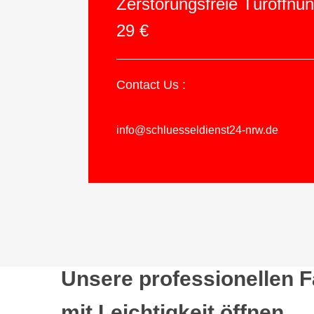
Zerstörungsfreie Türöffnu
29 €
Contact Us :
info@schluesseldienst24-nrw.de
Unsere professionellen 
mit Leichtigkeit öffnen