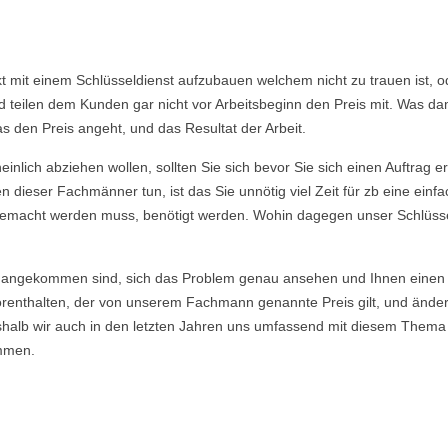
akt mit einem Schlüsseldienst aufzubauen welchem nicht zu trauen ist,
eilen dem Kunden gar nicht vor Arbeitsbeginn den Preis mit. Was dami
s den Preis angeht, und das Resultat der Arbeit.
nlich abziehen wollen, sollten Sie sich bevor Sie sich einen Auftrag e
 dieser Fachmänner tun, ist das Sie unnötig viel Zeit für zb eine ein
ie gemacht werden muss, benötigt werden. Wohin dagegen unser Schlüsse
angekommen sind, sich das Problem genau ansehen und Ihnen einen E
enthalten, der von unserem Fachmann genannte Preis gilt, und ändert si
eshalb wir auch in den letzten Jahren uns umfassend mit diesem Thema
mmen.