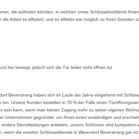
ionen, die auftreten könnten, in welchen unser Schlüsselnotdienst Ih
ie Arbeit so effizient, und so effektiv wie möglich zu Ihren Gunsten z
nd her bewegt, jedoch sich die Tür leider nicht öffnen tut
orf Beverstrang haben sich im Laufe der Jahre eingehend mit Schlüss
 tun. Unsere Kunden bestellen in 70 % der Fälle einen Türöffnungsserv
nd es sein kann, wenn man keinen Zugang mehr zu seiner eigenen Wohnu
 Unternehmen gegründet, um Ihnen einen anständigen und erschwingli
 andere Dienstleistungen anbieten, unsere Schlosser sind kompetent u
, wenn die meisten Schlüsseldienste in Warendorf Beverstrang gar nich