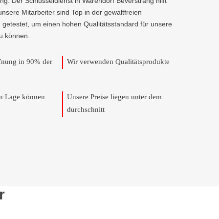
ng. Der Schlüsseldienst in Warendorf Beverstrang hilft
 unsere Mitarbeiter sind Top in der gewaltfreien
 getestet, um einen hohen Qualitätsstandard für unsere
u können.
ffnung in 90% der
Wir verwenden Qualitätsprodukte
en Lage können
Unsere Preise liegen unter dem
durchschnitt
r