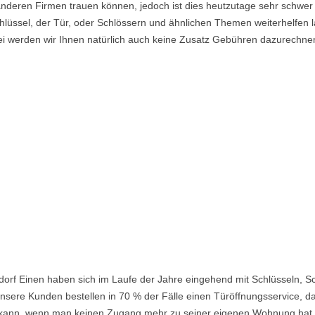
nderen Firmen trauen können, jedoch ist dies heutzutage sehr schwer 
lüssel, der Tür, oder Schlössern und ähnlichen Themen weiterhelfen la
i werden wir Ihnen natürlich auch keine Zusatz Gebühren dazurechne
orf Einen haben sich im Laufe der Jahre eingehend mit Schlüsseln, S
nsere Kunden bestellen in 70 % der Fälle einen Türöffnungsservice, da 
ein kann, wenn man keinen Zugang mehr zu seiner eigenen Wohnung hat