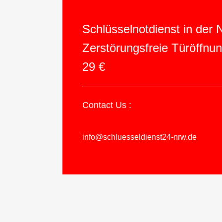
Schlüsselnotdienst in der
Zerstörungsfreie Türöffnu
29 €
Contact Us :
info@schluesseldienst24-nrw.de