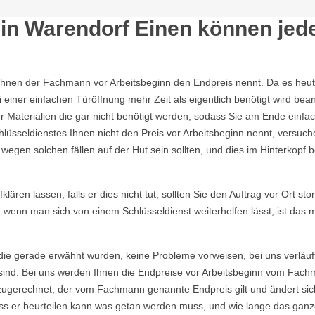
in Warendorf Einen können jede 
Ihnen der Fachmann vor Arbeitsbeginn den Endpreis nennt. Da es heutzu
einer einfachen Türöffnung mehr Zeit als eigentlich benötigt wird b
Materialien die gar nicht benötigt werden, sodass Sie am Ende einfac
lüsseldienstes Ihnen nicht den Preis vor Arbeitsbeginn nennt, versu
gen solchen fällen auf der Hut sein sollten, und dies im Hinterkopf be
ären lassen, falls er dies nicht tut, sollten Sie den Auftrag vor Ort sto
, wenn man sich von einem Schlüsseldienst weiterhelfen lässt, ist das
die gerade erwähnt wurden, keine Probleme vorweisen, bei uns verläuf
ind. Bei uns werden Ihnen die Endpreise vor Arbeitsbeginn vom Fachma
ugerechnet, der vom Fachmann genannte Endpreis gilt und ändert sich
s er beurteilen kann was getan werden muss, und wie lange das ganze