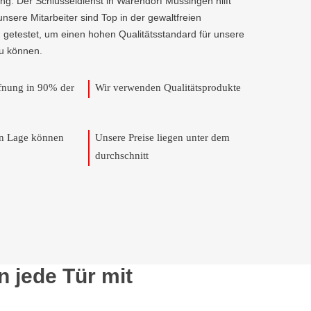
ng. Der Schlüsseldienst in Warendorf Müssingen hilft
 unsere Mitarbeiter sind Top in der gewaltfreien
 getestet, um einen hohen Qualitätsstandard für unsere
u können.
ffnung in 90% der
Wir verwenden Qualitätsprodukte
en Lage können
Unsere Preise liegen unter dem
durchschnitt
 jede Tür mit