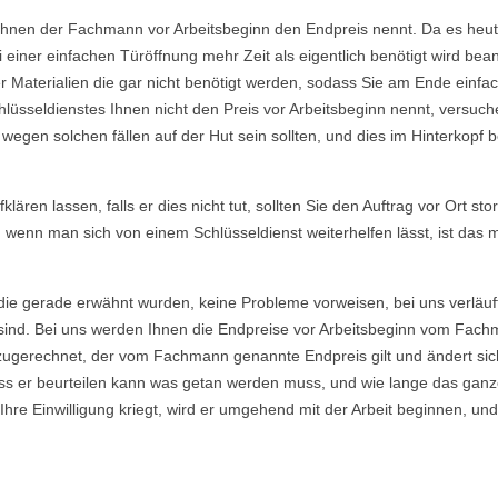
Ihnen der Fachmann vor Arbeitsbeginn den Endpreis nennt. Da es heutzu
einer einfachen Türöffnung mehr Zeit als eigentlich benötigt wird b
Materialien die gar nicht benötigt werden, sodass Sie am Ende einfac
lüsseldienstes Ihnen nicht den Preis vor Arbeitsbeginn nennt, versu
gen solchen fällen auf der Hut sein sollten, und dies im Hinterkopf be
ären lassen, falls er dies nicht tut, sollten Sie den Auftrag vor Ort sto
, wenn man sich von einem Schlüsseldienst weiterhelfen lässt, ist das
die gerade erwähnt wurden, keine Probleme vorweisen, bei uns verläuf
ind. Bei uns werden Ihnen die Endpreise vor Arbeitsbeginn vom Fachma
ugerechnet, der vom Fachmann genannte Endpreis gilt und ändert sich
s er beurteilen kann was getan werden muss, und wie lange das ganze
re Einwilligung kriegt, wird er umgehend mit der Arbeit beginnen, und