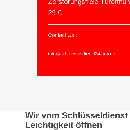
Zerstörungsfreie Türöffnu
29 €
Contact Us :
info@schluesseldienst24-nrw.de
Wir vom Schlüsseldienst
Leichtigkeit öffnen