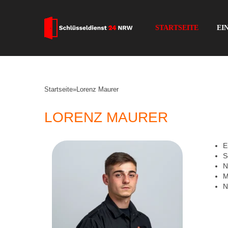
STARTSEITE
EI
Startseite
»
Lorenz Maurer
LORENZ MAURER
E
S
N
M
N