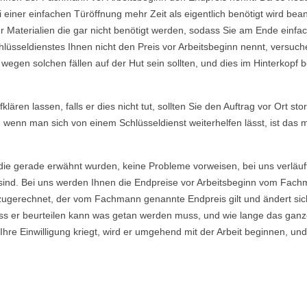
einer einfachen Türöffnung mehr Zeit als eigentlich benötigt wird b
Materialien die gar nicht benötigt werden, sodass Sie am Ende einfac
lüsseldienstes Ihnen nicht den Preis vor Arbeitsbeginn nennt, versu
gen solchen fällen auf der Hut sein sollten, und dies im Hinterkopf be
ären lassen, falls er dies nicht tut, sollten Sie den Auftrag vor Ort sto
, wenn man sich von einem Schlüsseldienst weiterhelfen lässt, ist das
die gerade erwähnt wurden, keine Probleme vorweisen, bei uns verläuf
ind. Bei uns werden Ihnen die Endpreise vor Arbeitsbeginn vom Fachma
ugerechnet, der vom Fachmann genannte Endpreis gilt und ändert sich
s er beurteilen kann was getan werden muss, und wie lange das ganze
re Einwilligung kriegt, wird er umgehend mit der Arbeit beginnen, und