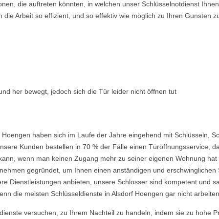
ionen, die auftreten könnten, in welchen unser Schlüsselnotdienst Ih
ie Arbeit so effizient, und so effektiv wie möglich zu Ihren Gunsten z
nd her bewegt, jedoch sich die Tür leider nicht öffnen tut
f Hoengen haben sich im Laufe der Jahre eingehend mit Schlüsseln, S
nsere Kunden bestellen in 70 % der Fälle einen Türöffnungsservice, da 
ein kann, wenn man keinen Zugang mehr zu seiner eigenen Wohnung hat
ehmen gegründet, um Ihnen einen anständigen und erschwinglichen Ser
re Dienstleistungen anbieten, unsere Schlosser sind kompetent und s
nn die meisten Schlüsseldienste in Alsdorf Hoengen gar nicht arbeiten
ldienste versuchen, zu Ihrem Nachteil zu handeln, indem sie zu hohe P