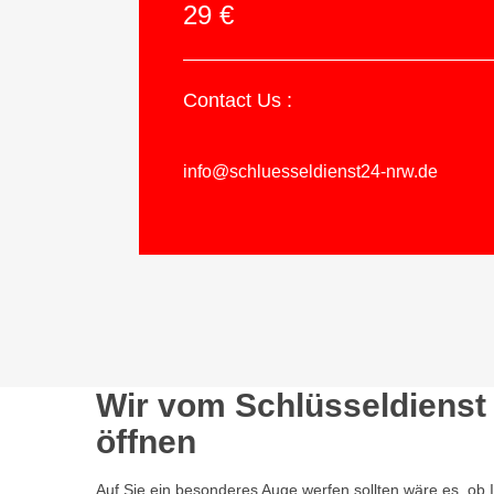
29 €
Contact Us :
info@schluesseldienst24-nrw.de
Wir vom Schlüsseldienst 
öffnen
Auf Sie ein besonderes Auge werfen sollten wäre es, ob 