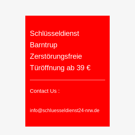
Schlüsseldienst
Barntrup
Zerstörungsfreie
Türöffnung ab 39 €
Contact Us :
info@schluesseldienst24-nrw.de