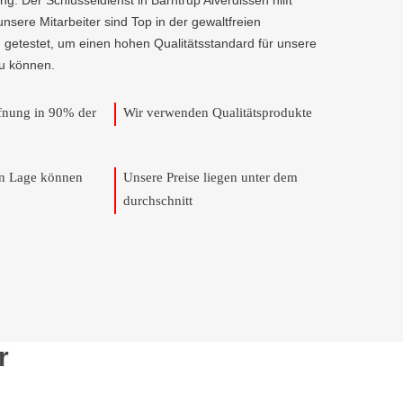
g. Der Schlüsseldienst in Barntrup Alverdissen hilft
 unsere Mitarbeiter sind Top in der gewaltfreien
 getestet, um einen hohen Qualitätsstandard für unsere
u können.
ffnung in 90% der
Wir verwenden Qualitätsprodukte
en Lage können
Unsere Preise liegen unter dem
durchschnitt
r