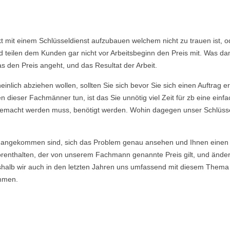
akt mit einem Schlüsseldienst aufzubauen welchem nicht zu trauen ist,
eilen dem Kunden gar nicht vor Arbeitsbeginn den Preis mit. Was dami
s den Preis angeht, und das Resultat der Arbeit.
nlich abziehen wollen, sollten Sie sich bevor Sie sich einen Auftrag e
 dieser Fachmänner tun, ist das Sie unnötig viel Zeit für zb eine ein
ie gemacht werden muss, benötigt werden. Wohin dagegen unser Schlüsse
angekommen sind, sich das Problem genau ansehen und Ihnen einen E
enthalten, der von unserem Fachmann genannte Preis gilt, und ändert si
eshalb wir auch in den letzten Jahren uns umfassend mit diesem Thema
mmen.