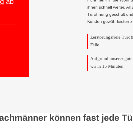
ng ab
nicht mehr in die Wohnun
ihnen schnell weiter. All
Türöffnung geschult und
Kunden gewährleisten z
Zerstörungsfreie Türö
Fälle
Aufgrund unserer gut
wir in 15 Minuten
Fachmänner können fast jede Tü