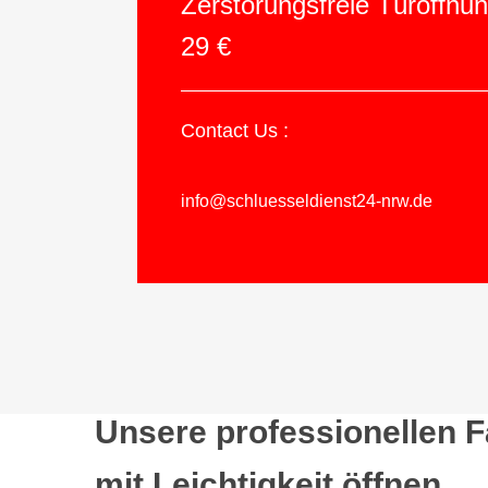
Zerstörungsfreie Türöffnu
29 €
Contact Us :
info@schluesseldienst24-nrw.de
Unsere professionellen 
mit Leichtigkeit öffnen