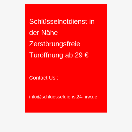
Schlüsselnotdienst in
der Nähe
Zerstörungsfreie
Türöffnung ab 29 €
Contact Us :
info@schluesseldienst24-nrw.de