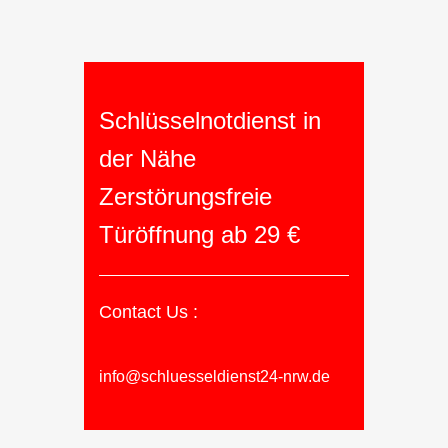
Schlüsselnotdienst in
der Nähe
Zerstörungsfreie
Türöffnung ab 29 €
Contact Us :
info@schluesseldienst24-nrw.de