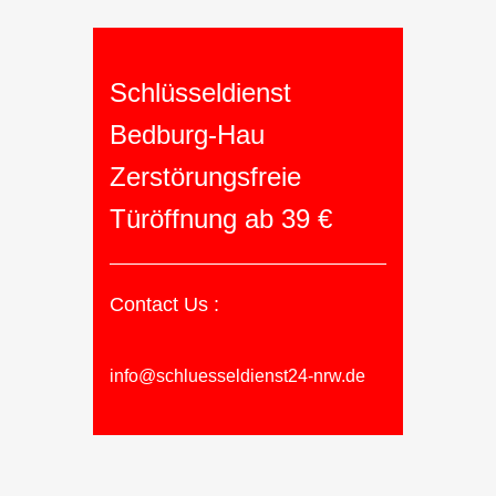
Schlüsseldienst
Bedburg-Hau
Zerstörungsfreie
Türöffnung ab 39 €
Contact Us :
info@schluesseldienst24-nrw.de