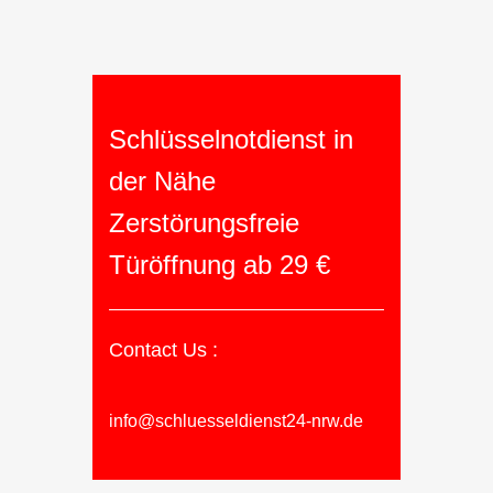
Schlüsselnotdienst in
der Nähe
Zerstörungsfreie
Türöffnung ab 29 €
Contact Us :
info@schluesseldienst24-nrw.de