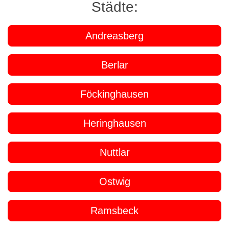
Städte:
Andreasberg
Berlar
Föckinghausen
Heringhausen
Nuttlar
Ostwig
Ramsbeck